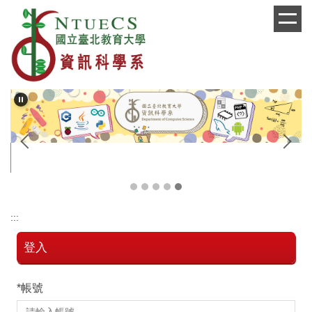
跳
到
主
要
內
容
區
麼
:::
登入
*
帳號