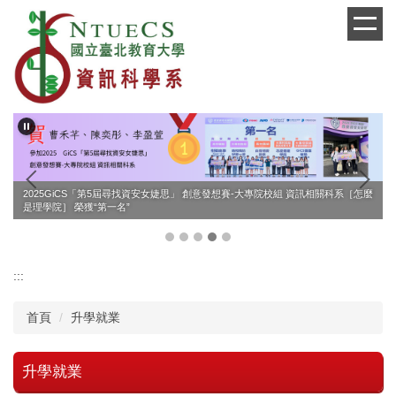
跳
到
主
要
內
容
區
2025GiCS「第5屆尋找資安女婕思」 創意發想賽-大專院校組 資訊相關科系［怎麼
是理學院］ 榮獲“第一名”
:::
首頁
升學就業
升學就業